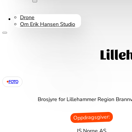
Drone
Kontakt oss
Om Erik Hansen Studio
Lill
FOTO
Brosjyre for Lillehammer Region Brann
Oppdragsgiver:
JS Norge AS