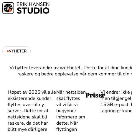
NYHETER
Vi bytter leverandør av webhotell. Dette for at dine kunde
raskere og bedre opplevelse når dem kommer til din n
I løpet av 2026 vil alle
Når nettsiden
Vi endrer ikke
Priser
eksisterende kunder
skal flyttes
Men tilgjenge
flyttes over til ny
vil vi før vi
15GB e-post. P
server. Dette for at
begynner
lagring pr kund
nettsidene skal bli
informere om
raskere, da det har
dette. Når
blitt mye dårligere
flyttingen