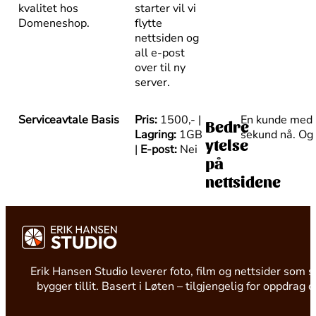
kvalitet hos
starter vil vi
Domeneshop.
flytte
nettsiden og
all e-post
over til ny
server.
Serviceavtale Basis
Pris:
1500,- |
En kunde med ne
Bedre
Lagring:
1GB
sekund nå. Og 
ytelse
|
E-post:
Nei
på
nettsidene
Erik Hansen Studio leverer foto, film og nettsider som s
bygger tillit. Basert i Løten – tilgjengelig for oppdrag 