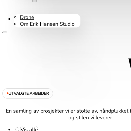
Drone
Kontakt oss
Om Erik Hansen Studio
UTVALGTE ARBEIDER
En samling av prosjekter vi er stolte av, håndplukket f
og stilen vi leverer.
Vis alle