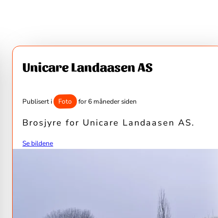
Unicare Landaasen AS
Foto
Publisert i
for 6 måneder siden
Brosjyre for Unicare Landaasen AS.
Se bildene