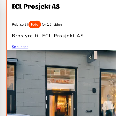
ECL Prosjekt AS
Foto
Publisert i
for 1 år siden
Brosjyre til ECL Prosjekt AS.
Se bildene