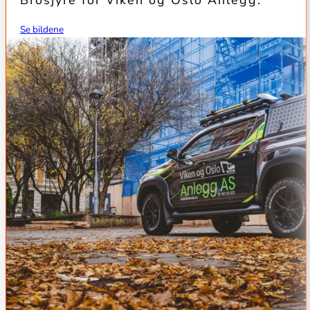
Brosjyre for Viken og Oslo Anlegg.
Se bildene