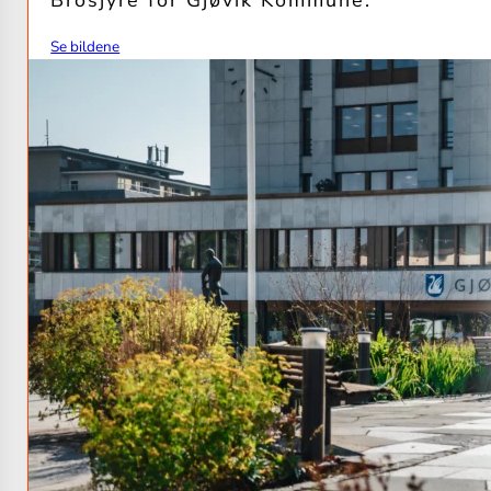
Brosjyre for Gjøvik Kommune.
Se bildene