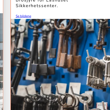
Brosjyre for Låshuset
Sikkerhetssenter.
Se bildene