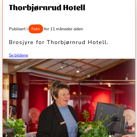
Thorbjørnrud Hotell
Foto
Publisert i
for 11 måneder siden
Brosjyre for Thorbjørnrud Hotell.
Se bildene